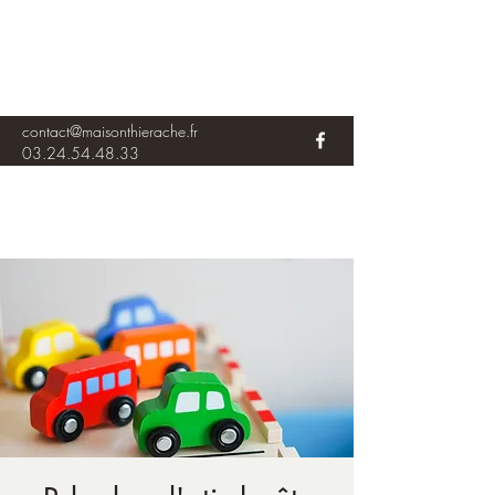
contact@maisonthierache.fr
03.24.54.48.33