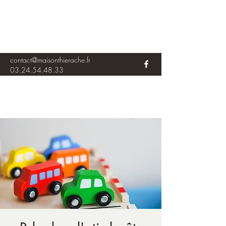
contact@maisonthierache.fr
03.24.54.48.33