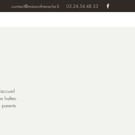
contact@maisonthierache.fr
03.24.54.48.33
’accueil
s haltes-
s parents