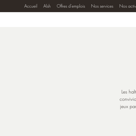
Accueil
Alsh
Offres d'emplois
Nos services
Nos activ
Les hal
convivia
jeux par