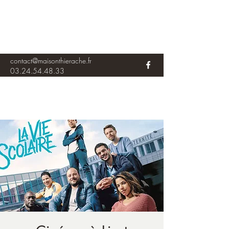
contact@maisonthierache.fr
03.24.54.48.33