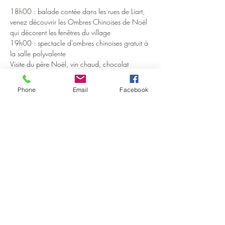
18h00 : balade contée dans les rues de Liart, 
venez découvrir les Ombres Chinoises de Noël 
qui décorent les fenêtres du village
19h00 : spectacle d'ombres chinoises gratuit à 
la salle polyvalente
Visite du père Noël, vin chaud, chocolat 
chaud ...
Phone
Email
Facebook
Partager cet événement
©2022 par la Maison de la Thiérache.