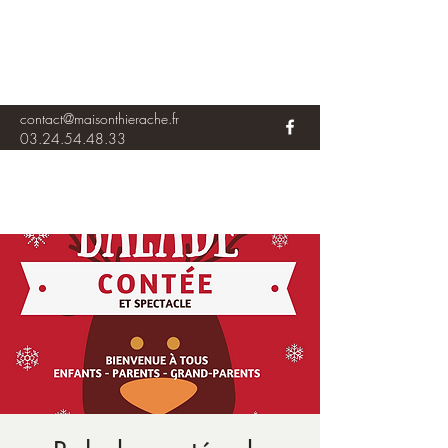
contact@maisonthierache.fr
03.24.54.48.33