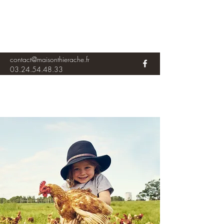
contact@maisonthierache.fr
03.24.54.48.33