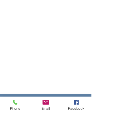
Services proposés par
Phone
Email
Facebook
Maison de la Thiérache